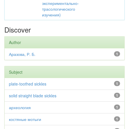
экспериментально-
трасологического
изучения)
Discover
Author
Аразова, Р. Б.
1
Subject
plate-toothed sickles
1
solid straight blade sickles
1
археология
1
костяные мотыги
1