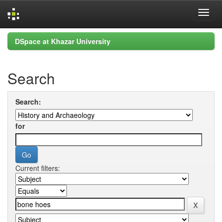
Skip
DSpace at Khazar University
navigation
Search
Search:
for
Current filters: