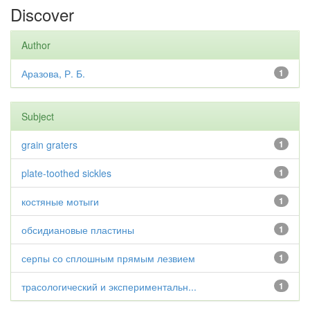
Discover
Author
Аразова, Р. Б.
1
Subject
grain graters
1
plate-toothed sickles
1
костяные мотыги
1
обсидиановые пластины
1
серпы со сплошным прямым лезвием
1
трасологический и экспериментальн...
1