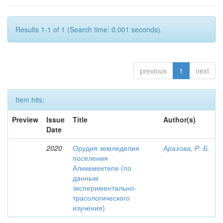
Results 1-1 of 1 (Search time: 0.001 seconds).
previous
1
next
Item hits:
Preview
Issue
Title
Author(s)
Date
2020
Орудия земледелия
Аразова, Р. Б.
поселения
Аликемектепе (по
данным
экспериментально-
трасологического
изучения)