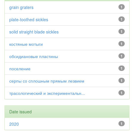
grain graters
1
plate-toothed sickles
1
solid straight blade sickles
1
костяные мотыги
1
обсидиановые пластины
1
поселение
1
серпы со сплошным прямым лезвием
1
трасологический и экспериментальн...
1
Date issued
2020
1