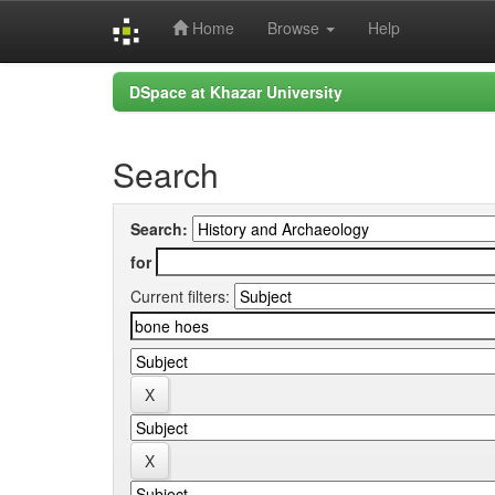
Home
Browse
Help
Skip
DSpace at Khazar University
navigation
Search
Search:
for
Current filters: