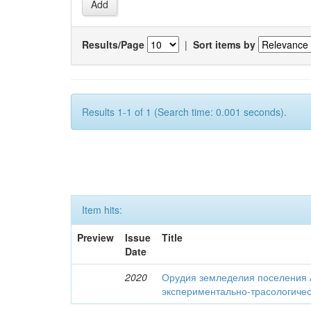
Results/Page
|
Sort items by
Results 1-1 of 1 (Search time: 0.001 seconds).
Item hits:
Preview
Issue
Title
Date
2020
Орудия земледелия поселения 
экспериментально-трасологичес