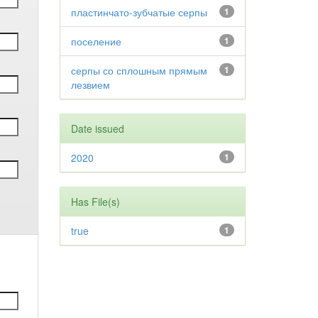
пластинчато-зубчатые серпы
1
поселение
1
серпы со сплошным прямым
1
лезвием
Date issued
2020
1
Has File(s)
true
1