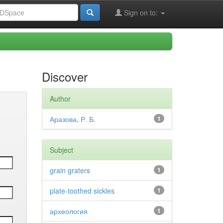
Sign on to:
Discover
Author
Аразова, Р. Б.
1
Subject
grain graters
1
plate-toothed sickles
1
археология
1