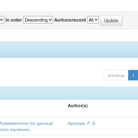
In order
Authors/record
previous
1
Author(s)
Аликемектепе (по данным
Аразова, Р. Б.
кого изучения)