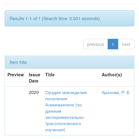
Results 1-1 of 1 (Search time: 0.001 seconds).
previous
1
next
Item hits:
Preview
Issue
Title
Author(s)
Date
2020
Орудия земледелия
Аразова, Р. Б.
поселения
Аликемектепе (по
данным
экспериментально-
трасологического
изучения)