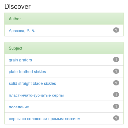
Discover
Author
Аразова, Р. Б.
1
Subject
grain graters
1
plate-toothed sickles
1
solid straight blade sickles
1
пластинчато-зубчатые серпы
1
поселение
1
серпы со сплошным прямым лезвием
1