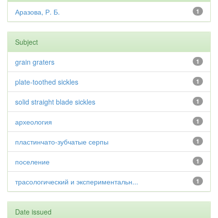
Аразова, Р. Б.
1
Subject
grain graters
1
plate-toothed sickles
1
solid straight blade sickles
1
археология
1
пластинчато-зубчатые серпы
1
поселение
1
трасологический и экспериментальн...
1
Date issued