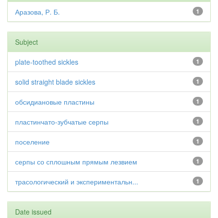
Аразова, Р. Б.
1
Subject
plate-toothed sickles
1
solid straight blade sickles
1
обсидиановые пластины
1
пластинчато-зубчатые серпы
1
поселение
1
серпы со сплошным прямым лезвием
1
трасологический и экспериментальн...
1
Date issued