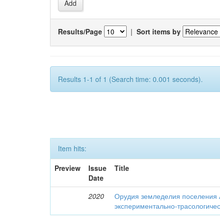
Results/Page
|
Sort items by
Results 1-1 of 1 (Search time: 0.001 seconds).
Item hits:
Preview
Issue
Title
Date
2020
Орудия земледелия поселения 
экспериментально-трасологичес