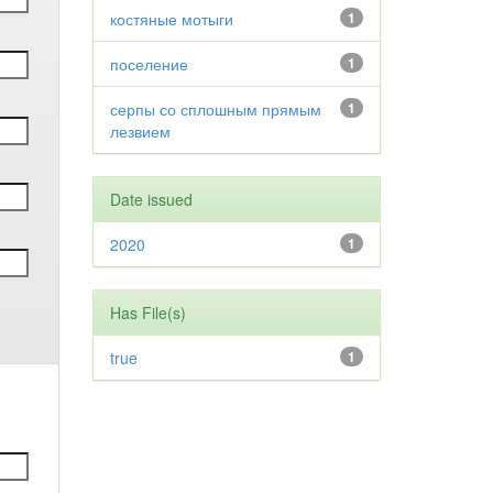
костяные мотыги
1
поселение
1
серпы со сплошным прямым
1
лезвием
Date issued
2020
1
Has File(s)
true
1