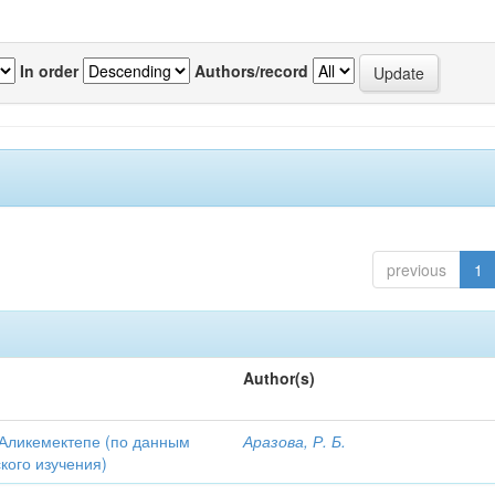
In order
Authors/record
previous
1
Author(s)
Аликемектепе (по данным
Аразова, Р. Б.
кого изучения)