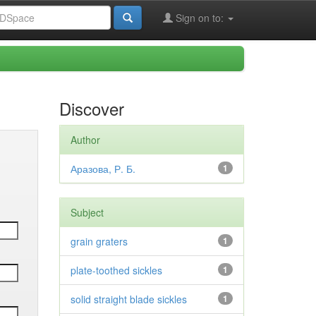
Sign on to:
Discover
Author
Аразова, Р. Б.
1
Subject
grain graters
1
plate-toothed sickles
1
solid straight blade sickles
1