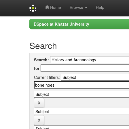
Home
Browse
Help
Skip
DSpace at Khazar University
navigation
Search
Search:
for
Current filters: