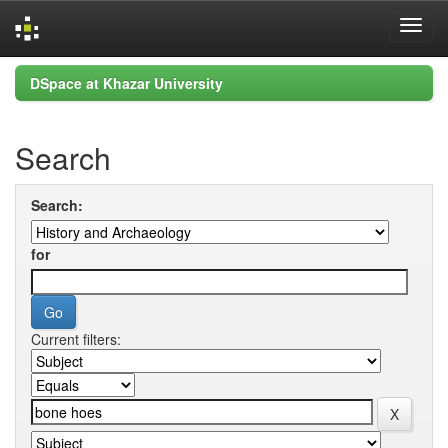
Skip
DSpace at Khazar University
navigation
Search
Search:
for
Current filters: