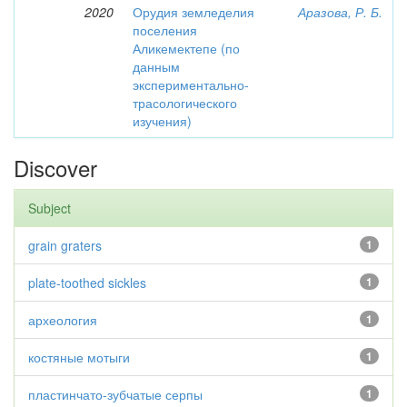
2020
Орудия земледелия
Аразова, Р. Б.
поселения
Аликемектепе (по
данным
экспериментально-
трасологического
изучения)
Discover
Subject
grain graters
1
plate-toothed sickles
1
археология
1
костяные мотыги
1
пластинчато-зубчатые серпы
1