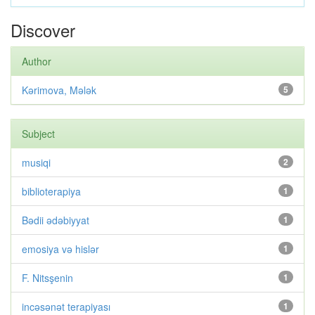
Discover
Author
Kərimova, Mələk
5
Subject
musiqi
2
biblioterapiya
1
Bədii ədəbiyyat
1
emosiya və hislər
1
F. Nitsşenin
1
incəsənət terapiyası
1