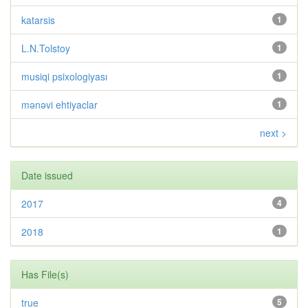
katarsis
1
L.N.Tolstoy
1
musiqi psixologiyası
1
mənəvi ehtiyaclar
1
next >
Date issued
2017
4
2018
1
Has File(s)
true
5