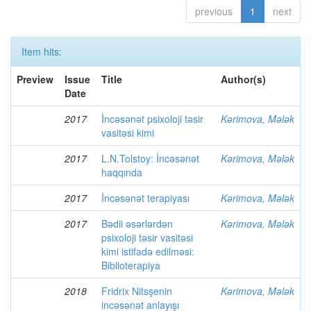
previous
1
next
Item hits:
Preview
Issue
Title
Author(s)
Date
2017
İncəsənət psixoloji təsir
Kərimova, Mələk
vasitəsi kimi
2017
L.N.Tolstoy: İncəsənət
Kərimova, Mələk
haqqında
2017
İncəsənət terapiyası
Kərimova, Mələk
2017
Bədii əsərlərdən
Kərimova, Mələk
psixoloji təsir vasitəsi
kimi istifadə edilməsi:
Biblioterapiya
2018
Fridrix Nitsşenin
Kərimova, Mələk
incəsənət anlayışı