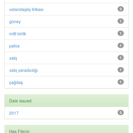
vətəndaşlıq lirikası
3
güney
1
milli birlik
1
pafos
1
xalq
1
xalq yaradıcılığı
1
çağdaş
1
Date issued
2017
3
Has File(s)