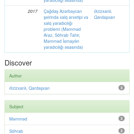
yaradıcılığı əsasında)
2017
Çağdaş Azərbaycan
Əzizxanlı,
şeirində xalq arxetipi və
Qardaşxan
xalq yaradıcılığı
problemi (Məmməd
Araz, Söhrab Tahir,
Məmməd İsmayılın
yaradıcılığı əsasında)
Discover
Author
Əzizxanlı, Qardaşxan
3
Subject
Məmməd
3
Söhrab
3