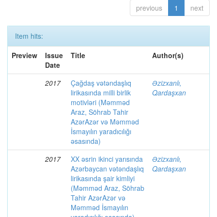
previous
1
next
Item hits:
Preview
Issue
Title
Author(s)
Date
2017
Çağdaş vətəndaşlıq
Əzizxanlı,
lirikasında milli birlik
Qardaşxan
motivləri (Məmməd
Araz, Söhrab Tahir
AzərAzər və Məmməd
İsmayılın yaradıcılığı
əsasında)
2017
XX əsrin ikinci yarısında
Əzizxanlı,
Azərbaycan vətəndaşlıq
Qardaşxan
lirikasında şair kimliyi
(Məmməd Araz, Söhrab
Tahir AzərAzər və
Məmməd İsmayılın