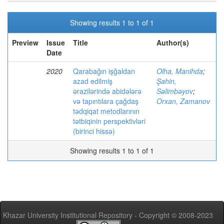
Showing results 1 to 1 of 1
Preview
Issue
Title
Author(s)
Date
2020
Qarabağın işğaldan
Olha, Manihda
;
azad edilmiş
Şahin,
ərazilərində abidələrə
Səlimbəyov
;
və tapıntılara çağdaş
Orxan, Zamanov
tədqiqat metodlarının
tətbiqinin perspektivləri
(birinci hissə)
Showing results 1 to 1 of 1
Khazar University Institutional Repository - Copyright © 2008-2023